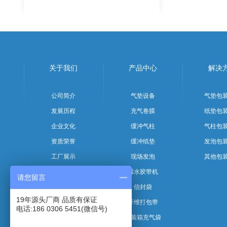
关于我们
产品中心
解决
公司简介
气垫设备
气垫包
发展历程
充气卷膜
纸垫包
企业文化
缓冲气柱
气柱包
资质荣誉
缓冲纸垫
发泡包
工厂展示
现场发泡
其他包
团队风采
湿水胶带机
请您留言
信封袋
19年源头厂商 品质有保证
纤维打包带
电话:186 0306 5451(微信号)
集装箱充气袋