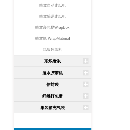
蜂窝自动走纸机
蜂窝简易走纸机
蜂窝裹包易WrapBox
蜂窝纸 WrapMaterial
纸板碎纸机
现场发泡
湿水胶带机
信封袋
纤维打包带
集装箱充气袋