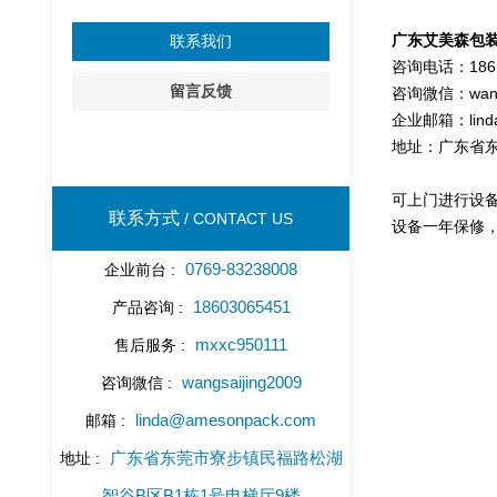
广东艾美森包
联系我们
咨询电话：186 0
留言反馈
咨询微信：wangs
企业邮箱：linda
地址：广东省东
可上门进行设
联系方式
/ CONTACT US
设备一年保修
0769-83238008
企业前台 :
18603065451
产品咨询 :
mxxc950111
售后服务 :
wangsaijing2009
咨询微信 :
linda@amesonpack.com
邮箱 :
广东省东莞市寮步镇民福路松湖
地址 :
智谷B区B1栋1号电梯厅9楼