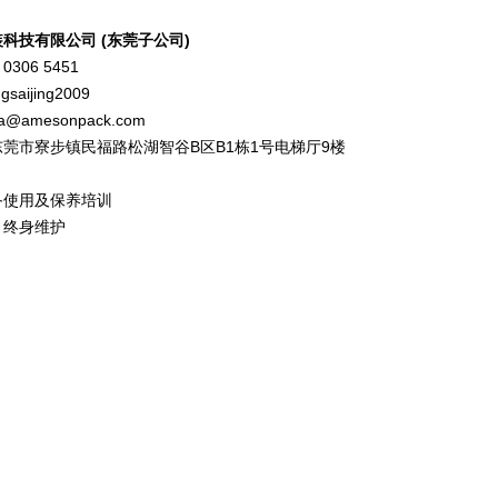
装科技有限公司
(东莞
子公司
)
306 5451
aijing2009
@amesonpack.com
莞市寮步镇民福路松湖智谷B区B1栋1号电梯厅9楼
备使用及保养培训
，终身维护