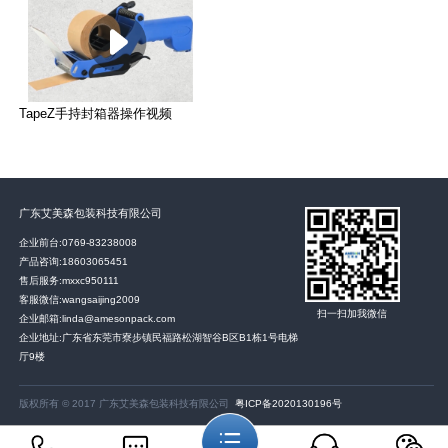
TapeZ手持封箱器操作视频
广东艾美森包装科技有限公司
企业前台:
0769-83238008
产品咨询:
18603065451
售后服务:
mxxc950111
客服微信:wangsaijing2009
扫一扫加我微信
企业邮箱:linda@amesonpack.com
企业地址:广东省东莞市寮步镇民福路松湖智谷B区B1栋1号电梯
厅9楼
版权所有 © 2017 广东艾美森包装科技有限公司
粤ICP备2020130196号