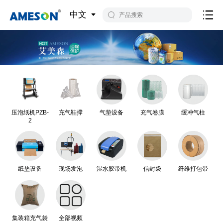
中文
压泡纸机PZB-
充气鞋撑
气垫设备
充气卷膜
缓冲气柱
2
纸垫设备
现场发泡
湿水胶带机
信封袋
纤维打包带
集装箱充气袋
全部视频