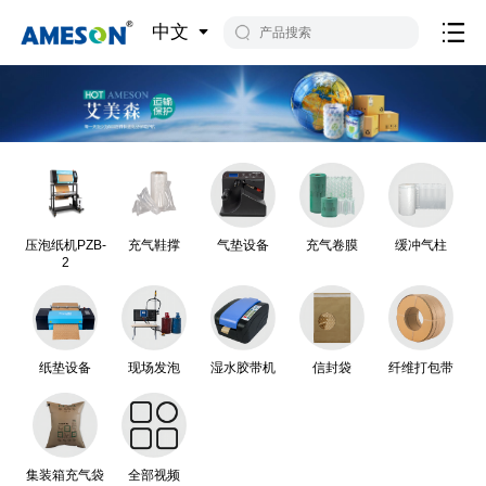
中文
压泡纸机PZB-
充气鞋撑
气垫设备
充气卷膜
缓冲气柱
2
纸垫设备
现场发泡
湿水胶带机
信封袋
纤维打包带
集装箱充气袋
全部视频