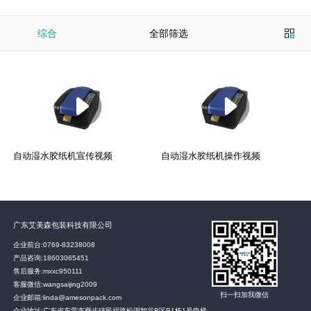
综合
全部筛选
自动湿水胶纸机宣传视频
自动湿水胶纸机操作视频
广东艾美森包装科技有限公司
企业前台:
0769-83238008
产品咨询:
18603065451
售后服务:
mxxc950111
客服微信:wangsaijing2009
扫一扫加我微信
企业邮箱:linda@amesonpack.com
企业地址:广东省东莞市寮步镇民福路松湖智谷B区B1栋1号电梯