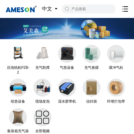
中文
压泡纸机PZB-
充气鞋撑
气垫设备
充气卷膜
缓冲气柱
2
纸垫设备
现场发泡
湿水胶带机
信封袋
纤维打包带
集装箱充气袋
全部视频