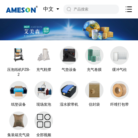
中文
压泡纸机PZB-
充气鞋撑
气垫设备
充气卷膜
缓冲气柱
2
纸垫设备
现场发泡
湿水胶带机
信封袋
纤维打包带
集装箱充气袋
全部视频