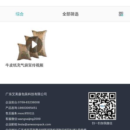
综合
全部筛选
牛皮纸充气袋宣传视频
广东艾美森包装科技有限公司
企业前台:
0769-83238008
产品咨询:
18603065451
售后服务:
mxxc950111
客服微信:wangsaijing2009
扫一扫加我微信
企业邮箱:linda@amesonpack.com
企业地址:广东省东莞市寮步镇民福路松湖智谷B区B1栋1号电梯