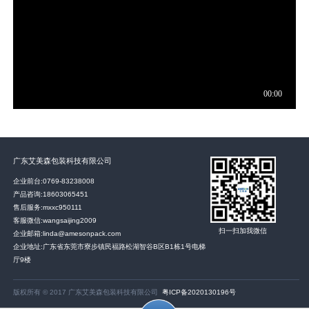
广东艾美森包装科技有限公司
企业前台:
0769-83238008
产品咨询:
18603065451
售后服务:
mxxc950111
客服微信:wangsaijing2009
扫一扫加我微信
企业邮箱:linda@amesonpack.com
企业地址:广东省东莞市寮步镇民福路松湖智谷B区B1栋1号电梯
厅9楼
版权所有 © 2017 广东艾美森包装科技有限公司
粤ICP备2020130196号