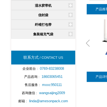
湿水胶带机
产品推
信封袋
纤维打包带
集装箱充气袋
联系方式
/ CONTACT US
0769-83238008
企业前台 :
18603065451
产品咨询 :
产品详
mxxc950111
售后服务 :
wangsaijing2009
咨询微信 :
linda@amesonpack.com
邮箱 :