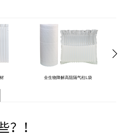
材
全生物降解高阻隔气柱L袋