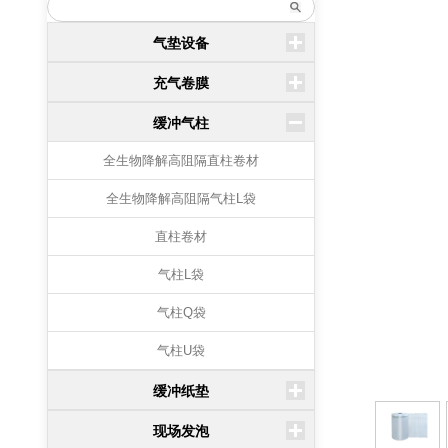
气垫设备
充气卷膜
缓冲气柱
全生物降解高阻隔直柱卷材
全生物降解高阻隔气柱L袋
直柱卷材
气柱L袋
气柱Q袋
气柱U袋
缓冲纸垫
现场发泡