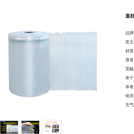
直
品牌：
英文名
材质
厚度：
宽幅：
单个长
单卷长
保质
充气