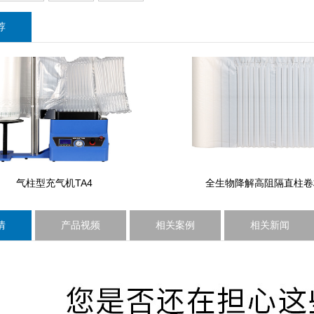
荐
气柱型充气机TA4
全生物降解高阻隔直柱卷
情
产品视频
相关案例
相关新闻